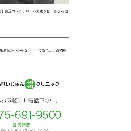
煙も善玉コレステロール濃度を低下させる働
。
性脂肪値が下がらないようであれば、薬物療