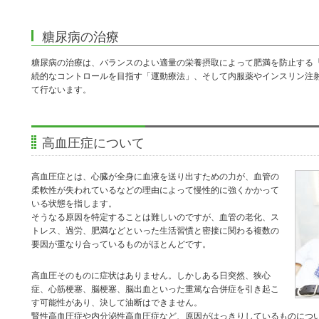
糖尿病の治療
糖尿病の治療は、バランスのよい適量の栄養摂取によって肥満を防止する
続的なコントロールを目指す「運動療法」、そして内服薬やインスリン注
て行ないます。
高血圧症について
高血圧症とは、心臓が全身に血液を送り出すための力が、血管の
柔軟性が失われているなどの理由によって慢性的に強くかかって
いる状態を指します。
そうなる原因を特定することは難しいのですが、血管の老化、ス
トレス、過労、肥満などといった生活習慣と密接に関わる複数の
要因が重なり合っているものがほとんどです。
高血圧そのものに症状はありません。しかしある日突然、狭心
症、心筋梗塞、脳梗塞、脳出血といった重篤な合併症を引き起こ
す可能性があり、決して油断はできません。
腎性高血圧症や内分泌性高血圧症など、原因がはっきりしているものにつ