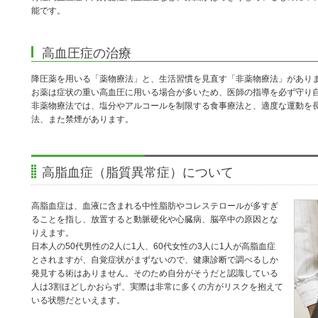
能です。
高血圧症の治療
降圧薬を用いる「薬物療法」と、生活習慣を見直す「非薬物療法」があり
お薬は症状の重い高血圧に用いる場合が多いため、医師の指導を必ず守り
非薬物療法では、塩分やアルコールを制限する食事療法と、適度な運動を
法、また禁煙があります。
高脂血症（脂質異常症）について
高脂血症は、血液に含まれる中性脂肪やコレステロールが多すぎ
ることを指し、放置すると動脈硬化や心臓病、脳卒中の原因とな
りえます。
日本人の50代男性の2人に1人、60代女性の3人に1人が高脂血症
とされますが、自覚症状がまずないので、健康診断で調べるしか
発見する術はありません。そのため自分がそうだと認識している
人は3割ほどしかおらず、実際は非常に多くの方がリスクを抱えて
いる状態だといえます。