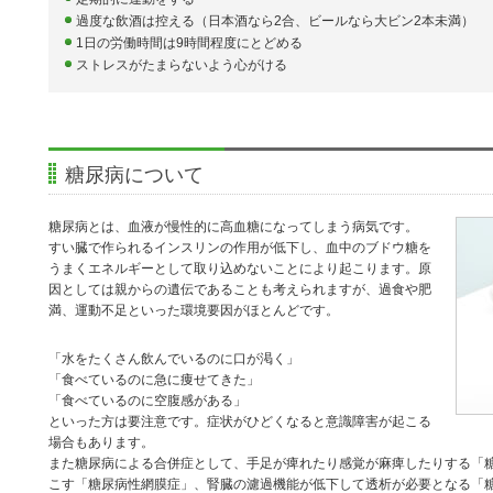
過度な飲酒は控える（日本酒なら2合、ビールなら大ビン2本未満）
1日の労働時間は9時間程度にとどめる
ストレスがたまらないよう心がける
糖尿病について
糖尿病とは、血液が慢性的に高血糖になってしまう病気です。
すい臓で作られるインスリンの作用が低下し、血中のブドウ糖を
うまくエネルギーとして取り込めないことにより起こります。原
因としては親からの遺伝であることも考えられますが、過食や肥
満、運動不足といった環境要因がほとんどです。
「水をたくさん飲んでいるのに口が渇く」
「食べているのに急に痩せてきた」
「食べているのに空腹感がある」
といった方は要注意です。症状がひどくなると意識障害が起こる
場合もあります。
また糖尿病による合併症として、手足が痺れたり感覚が麻痺したりする「
こす「糖尿病性網膜症」、腎臓の濾過機能が低下して透析が必要となる「