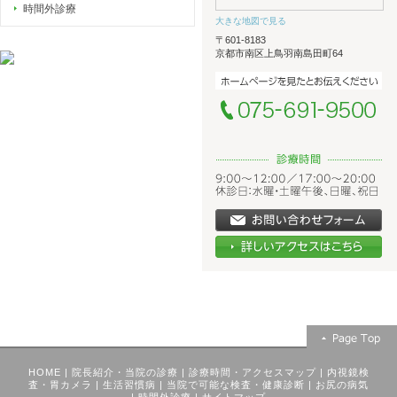
時間外診療
大きな地図で見る
〒601-8183
京都市南区上鳥羽南島田町64
HOME
|
院長紹介・当院の診療
|
診療時間・アクセスマップ
|
内視鏡検
査・胃カメラ
|
生活習慣病
|
当院で可能な検査・健康診断
|
お尻の病気
|
時間外診療
|
サイトマップ