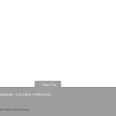
・健康診断
|
お尻の病気
|
時間外診療
|
hts Reserved.