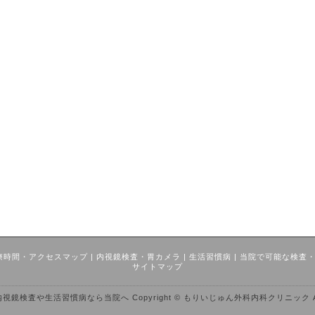
療時間・アクセスマップ
|
内視鏡検査・胃カメラ
|
生活習慣病
|
当院で可能な検査
サイトマップ
検査や生活習慣病なら当院へ Copyright © もりいじゅん外科内科クリニック All Rig