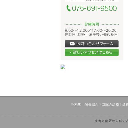
HOME
|
院長紹介・当院の診療
|
診
京都市南区の内科で内視鏡