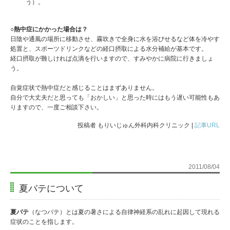
う）。
○熱中症にかかった場合は？
日陰や通風の場所に移動させ、霧吹きで全身に水を浴びせるなど体を冷やす
処置と、スポーツドリンクなどの経口摂取による水分補給が基本です。
経口摂取が難しければ点滴を行いますので、すみやかに病院に行きましょ
う。
自覚症状で熱中症だと感じることはまずありません。
自分で大丈夫だと思っても「おかしい」と思った時にはもう遅い可能性もあ
りますので、一度ご相談下さい。
投稿者 もりいじゅん外科内科クリニック |
記事URL
2011/08/04
夏バテについて
夏バテ
（なつバテ）とは夏の暑さによる自律神経系の乱れに起因して現れる
症状のことを指します。