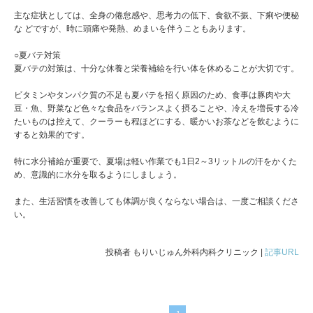
主な症状としては、全身の倦怠感や、思考力の低下、食欲不振、下痢や便秘
な どですが、時に頭痛や発熱、めまいを伴うこともあります。
○夏バテ対策
夏バテの対策は、十分な休養と栄養補給を行い体を休めることが大切です。
ビタミンやタンパク質の不足も夏バテを招く原因のため、食事は豚肉や大
豆・魚、野菜など色々な食品をバランスよく摂ることや、冷えを増長する冷
たいものは控えて、クーラーも程ほどにする、暖かいお茶などを飲むように
すると効果的です。
特に水分補給が重要で、夏場は軽い作業でも1日2～3リットルの汗をかくた
め、意識的に水分を取るようにしましょう。
また、生活習慣を改善しても体調が良くならない場合は、一度ご相談くださ
い。
投稿者 もりいじゅん外科内科クリニック |
記事URL