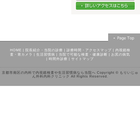
HOME
|
院長紹介・当院の診療
|
診療時間・アクセスマップ
|
内視鏡検
査・胃カメラ
|
生活習慣病
|
当院で可能な検査・健康診断
|
お尻の病気
|
時間外診療
|
サイトマップ
京都市南区の内科で内視鏡検査や生活習慣病なら当院へ Copyright © もりいじゅ
ん外科内科クリニック All Rights Reserved.