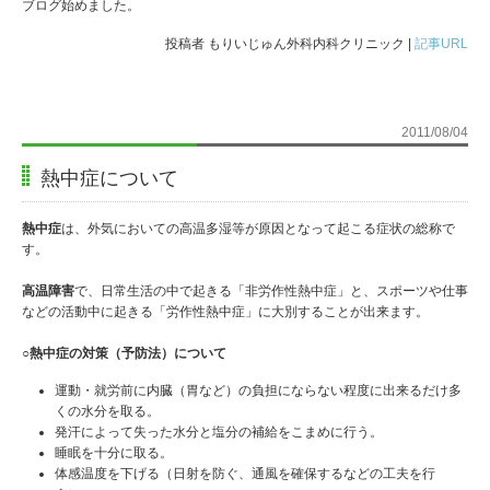
ブログ始めました。
投稿者 もりいじゅん外科内科クリニック |
記事URL
2011/08/04
熱中症について
熱中症
は、外気においての高温多湿等が原因となって起こる症状の総称で
す。
高温障害
で、日常生活の中で起きる「非労作性熱中症」と、スポーツや仕事
などの活動中に起きる「労作性熱中症」に大別することが出来ます。
○熱中症の対策（予防法）について
運動・就労前に内臓（胃など）の負担にならない程度に出来るだけ多
くの水分を取る。
発汗によって失った水分と塩分の補給をこまめに行う。
睡眠を十分に取る。
体感温度を下げる（日射を防ぐ、通風を確保するなどの工夫を行